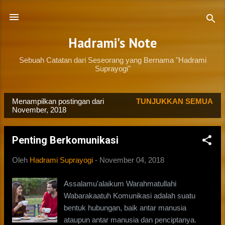
Langsung ke konten utama
Hadrami's Note
Sebuah Catatan dari Seseorang yang Bernama "Hadrami
Suprayogi"
Menampilkan postingan dari
TUNJUKKAN SEMUA
P
November, 2018
o
s
Penting Berkomunikasi
t
i
Oleh
Hadrami Suprayogi
-
November 04, 2018
n
Assalamu'alaikum Warahmatullahi
g
Wabarakaatuh Komunikasi adalah suatu
a
bentuk hubungan, baik antar manusia
n
ataupun antar manusia dan penciptanya.