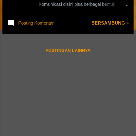
Komunikasi disini bisa berbagai bentuk,
seperti berbicara, menuliskan pesan,
penempelan poster atau selbaran,
Posting Komentar
BERSAMBUNG »
pemasangan iklan dan lain sebagainya. Disini
gue bakalan akan sedikit membahas
mengenai komunikasi terutama antar
manusia dan ini berbentuk bicara. Menurut
POSTINGAN LAINNYA
pengalaman yang gue rasakan sendiri,
komunikasi semacam ini dapat memperluas
jaringan dan mengakrabkan antar yang diajak
berbicara. Namun, ada kalanya seseorang
tidak mau untuk berbicara dengan orang
tertentu, bahkan antar banyak orang. Gue
tidak mencap diri gue sebagai introvent ,
namun terkadang gue perlu waktu sendiri
ataupun sekedar tidak mau menggangu
seseorang ketika berbicara. Menikmati
bincang bersama adalah tujuannya Sekitar 6
atau 5 tahun yang lalu, gue mulai untuk tidak