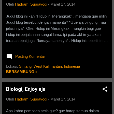
Hahhahah, gue bales aja kayak gtu. Terus dia balas gni nih,
Oleh
Hadrami Suprayogi
-
Maret 17, 2014
gue bukan PNS masih Pelajar okey " @ HadramiSupra : @
DantiRamadhanti Mungkin kau lagi PMS?" Lo perhatiin a...
Judul blog ini kan "Hidup ini Merangkak" , mengapa gue milih
Judul blog tersebut dengan nama itu? *Gue aja bingung mau
jelasinnya* Oke, Hidup ini Merangkak, mungkin bagi gue
hidup ini berjalannnn sangat lama, tpi pada akhirnya akan
terasa cepat juga, *lumayan aneh ya* . Hidup ini seperti bayi
yg merangkak, bayi merangkak sangat lambat.. sama seperti
hidup ini,mungkin terasa lambat.*menurut gue sih* Tapi pada
Posting Komentar
ujungnya bayi tersebut langsung cepat merangkak. *maklum,
bayinya punya jetpack di pundaknya, makanya dia cpat
Lokasi:
Sintang, West Kalimantan, Indonesia
merangkaknya. * Nah, mungkiin itu lah, omongan ngalntur
BERSAMBUNG »
gue . Blog ini tak terlalu serius kok, santai aja...
Biologi, Enjoy aja
Oleh
Hadrami Suprayogi
-
Maret 17, 2014
Apa kabar pembaca setia gue? gue harap semua dalam