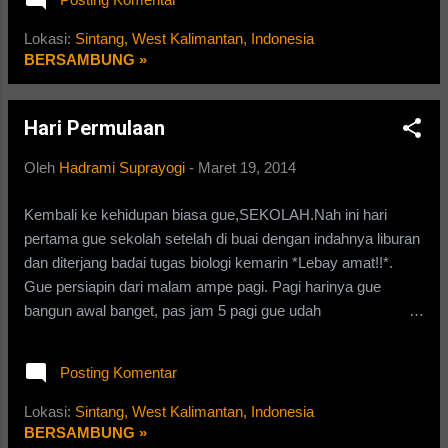
sekelas. Gue bakalan nanya dari narasumbernya , berikut
itu*. Setelah itu Tri nelpon temannya..
petikan sepatah dua kata sampai goyang patah” dari temen
Lokasi:
Sintang, West Kalimantan, Indonesia
Rupanya te...
gue : Awalanya ,Togar suka pada Iga pada bulan November
BERSAMBUNG »
*Selesai puasa Ramadhan*. Si Iga udah putus sama
cowoknya yg lama, Akhirnya Togar suka sama Iga.Togar
Hari Permulaan
selalu berusaha untuk mendekati Iga,bahkan Togar mau
menempelkan lem di badannya si Iga, supaya lengket terus
Oleh
Hadrami Suprayogi
-
Maret 19, 2014
sama Togar*Khayalan si Togar yg gak jelas*. Pada malam
hari tepatnya tanggal 16 November, Togar menembak Iga.
Kembali ke kehidupan biasa gue,SEKOLAH.Nah ini hari
Togar menembak Iga melawati SMS. Namun , si Iga tidak
pertama gue sekolah setelah di buai dengan indahnya liburan
menolaknya tapi hanya menjawab “Kita Temenan Aja ya”,
dan diterjang badai tugas biologi kemarin *Lebay amat!!*.
Den...
Gue persiapin dari malam ampe pagi. Pagi harinya gue
bangun awal banget, pas jam 5 pagi gue udah
bangun.Setelah bangun gue langsung solat shubuh dan
belajar sedikit*kalo bnyak" nantii aja, di sekolah* , terus gue
Posting Komentar
mandi,dan gue ngarasa mandi kali ini beda banget dari
mandi" yg lain. Biasanya gue lama banget di dalam kamar
Lokasi:
Sintang, West Kalimantan, Indonesia
mandi, di kamar mandi kegiatan gue biasanya nyanyi gak
BERSAMBUNG »