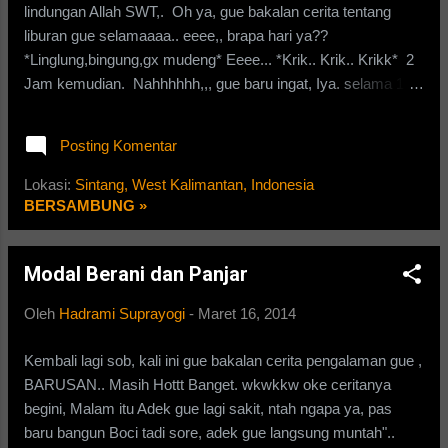
lindungan Allah SWT,. Oh ya, gue bakalan cerita tentang
liburan gue selamaaaa.. eeee,, brapa hari ya??
*Linglung,bingung,gx mudeng* Eeee... *Krik.. Krik.. Krikk* 2
Jam kemudian. Nahhhhhh,,, gue baru ingat, Iya. selama 13
hari sob. terhitung dari tanggal 6 Maret-18 Maret. Nahhhhh..
yang diinginkan oleh anak" remaja dalam liburan yaaaahhh..
Posting Komentar
Santai gtu, atau hangout bareng teman" di luar,atau
menghabiskan waktu di dalam bilik termenung. *klo lo gx tau
Lokasi:
Sintang, West Kalimantan, Indonesia
bilik termenung itu ap, pikir aja sendiri. * Tapi, ini adalah badai
BERSAMBUNG »
di tengah keindahan liburan gue.. yappp.. "TUGAS", lo
bayangin aja.. mungkin hampir setiap minggu ketemu tugas,
Modal Berani dan Panjar
terutama Biologi.Mungkin bagi sebagian teman" sekelas dan
tak sekelas mengeluhkan hal tesebut.Gue bakalan Ngulas ni
Oleh
Hadrami Suprayogi
-
Maret 16, 2014
tugas. Tugas ni udah sehari 2 hari sebelum libur, Tugasnya di
suruh ngeringkas Bab Animalia. "Animalia" yap, tentang
Kembali lagi sob, kali ini gue bakalan cerita pengalaman gue ,
binatang gtu. mulai dari Invertebrata...
BARUSAN.. Masih Hottt Banget. wkwkkw oke ceritanya
begini, Malam itu Adek gue lagi sakit, ntah ngapa ya, pas
baru bangun Boci tadi sore, adek gue langsung muntah"..