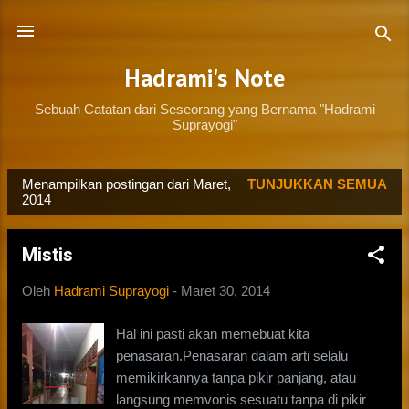
Langsung ke konten utama
Hadrami's Note
Sebuah Catatan dari Seseorang yang Bernama "Hadrami
Suprayogi"
Menampilkan postingan dari Maret,
TUNJUKKAN SEMUA
P
2014
o
s
Mistis
t
i
Oleh
Hadrami Suprayogi
-
Maret 30, 2014
n
Hal ini pasti akan memebuat kita
g
penasaran.Penasaran dalam arti selalu
a
memikirkannya tanpa pikir panjang, atau
n
langsung memvonis sesuatu tanpa di pikir