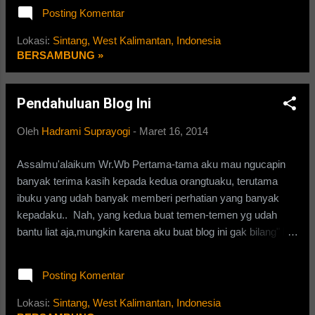
pun bingung, kemana ya perginya pesawat itu.. mungkin
Posting Komentar
pesawatnya kena Bajak. Yah, Kata" Bajak mungkin bisa jadi
spekulasi hilangnya pesawat tersebut. Pesawatnya di bajak
Lokasi:
Sintang, West Kalimantan, Indonesia
oleh orang profesional katanya.. buktinya aja aku liat di TV,
BERSAMBUNG »
Pesawat tersebut putar.. putar.. putar. kayak tari orang turki
tu, yang putar... putar.. putar.. wkwkwkwkwk. namun setelah
Pendahuluan Blog Ini
berputar sebanyak 5x *Ngapa nd 7x aja mutarnya, Kayak
Tawaf di Ka'bah* lalu pesawat tersebut terbang ke arah utara
Oleh
Hadrami Suprayogi
-
Maret 16, 2014
samudra Hindia.. Aneh banget kan sob, buat ap coba.. mutar"
5x nd karuan.. udah kayak orang turki tadi.. tapi menurut
Assalmu'alaikum Wr.Wb Pertama-tama aku mau ngucapin
pakar penerbangan, hal tersebut di laku...
banyak terima kasih kepada kedua orangtuaku, terutama
ibuku yang udah banyak memberi perhatian yang banyak
kepadaku.. Nah, yang kedua buat temen-temen yg udah
bantu liat aja,mungkin karena aku buat blog ini gak bilang" ke
mreka. Nah yg paling utama tentunya,Segala puji bagi Allah
SWT, karena berkat rahmat dan hidayahnya terbentuklah
Posting Komentar
blog ini.Terima kasih Ya Allah. Terus.. blog ini mungkin berisi
kehidupanku yg mungkin kalian gak bisa ngeliatnya, Oke,
Lokasi:
Sintang, West Kalimantan, Indonesia