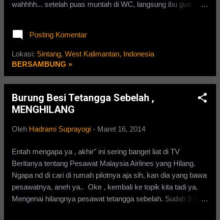
wahhhh... setelah puas muntah di WC, langsung ibu gue
nyuruh buat bersihkan muntah adek gue di WC. Gue udah
kayak janitor aja , yg kayak di Mall" gtu deh. dengan
Posting Komentar
semangat membara, *Sampai badan terbakar, Gak mungkin
lah* gue bersihin tu WC. Gue gunakan Wip*l yg ada di wc itu..
Lokasi:
Sintang, West Kalimantan, Indonesia
sikat .. sikat.. sikatttt, sampe bersih.. Bau dari orang muntah
BERSAMBUNG »
itu enak bnaget, pengen muntah jga cium tu bau.. wkwkwkwk
oke, setelah bersih" tadi, gue langsung mandi. setelah mandi,
Burung Besi Tetangga Sebelah ,
gue langsung cabut ke Masjid buat sholat mahgrib. oke lanjut
MENGHILANG
lagi, singkatnya aja ya. Gue di suruh ibu gue buat pergi ke
toko sembako tpi pnampilannya seperti supermarket
Oleh
Hadrami Suprayogi
-
Maret 16, 2014
*Bingung ya?? Sama gue jga bingung* di toko tersebut gue di
suruh buat beli wafer. Dengan cepat gue bawa motor gue
Entah mengapa ya , akhir" ini sering banget liat di TV
*M...
Beritanya tentang Pesawat Malaysia Airlines yang Hilang.
Ngapa nd di cari di rumah pilotnya aja sih, kan dia yang bawa
pesawatnya, aneh ya.. Oke , kembali ke topik kita tadi ya.
Mengenai hilangnya pesawat tetangga sebelah. Sudah 9 hari
hilangnya, namun gak ketemu terus, aneh ya... Sampai aku