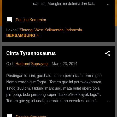
dahulu.. Mungkin ini definisi dari kata
"MISTIS" versi gue atau menurut kamus
besar bahasa gue atau KBBG. Seperti yang
Posting Komentar
kita ketahui, Allah SWT telah menciptakan jin
sebelum manusia.Jin ada yang kafir dan ada
Lokasi:
Sintang, West Kalimantan, Indonesia
yang beriman. Kali ini gue bakalan cerita
BERSAMBUNG »
pengalaman mistis tapi tak relalu mistissih,
gue pun gx pernah lihat penampakannya
Cinta Tyrannosaurus
langsung, namun hanya melihat melewati
hasil jepretan kamera.Pengalaman gue kali
Oleh
Hadrami Suprayogi
-
Maret 23, 2014
ini di mulai di sekolah gue.Sekolah gue ini
lumayan menyeramkan atau memang
Postingan kali ini, gue bakal cerita percintaan temen gue.
menyeramkan.. Pada jam 19:30 WIB, gue
Nama temen gue Togar . Temen gue ini perewokkannya
dan temen gue, Tri datang ke sekolah untuk
Tinggi 169 cm, Hidung mancung, mata bulat sperti bola
tidur di sana sambil ngawankan temen gue ini
pimpong, bola pimpong seperti bakso*kok kayak lagu* .
cari tugas Sejarah.setelah gue datang ke
Temen gue yg ini udah pacaran sma cewek selama 1
sekolah,di dapat sekolah tidak ada orang *Ya
bulan.Nama ceweknya klo gx salah Iga.Ceweknya temen
iyalah,kan udah malam,paling cuman satpam
gue ini satu kelas sama gue, brikut juga si togar,Jadi kami itu
yg ad,tapi pun satpam belum ad pada waktu
Posting Komentar