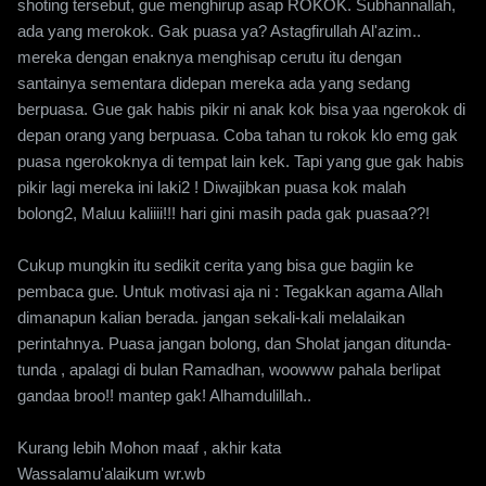
shoting tersebut, gue menghirup asap ROKOK. Subhannallah,
ada yang merokok. Gak puasa ya? Astagfirullah Al'azim..
mereka dengan enaknya menghisap cerutu itu dengan
santainya sementara didepan mereka ada yang sedang
berpuasa. Gue gak habis pikir ni anak kok bisa yaa ngerokok di
depan orang yang berpuasa. Coba tahan tu rokok klo emg gak
puasa ngerokoknya di tempat lain kek. Tapi yang gue gak habis
pikir lagi mereka ini laki2 ! Diwajibkan puasa kok malah
bolong2, Maluu kaliiii!!! hari gini masih pada gak puasaa??!
Cukup mungkin itu sedikit cerita yang bisa gue bagiin ke
pembaca gue. Untuk motivasi aja ni : Tegakkan agama Allah
dimanapun kalian berada. jangan sekali-kali melalaikan
perintahnya. Puasa jangan bolong, dan Sholat jangan ditunda-
tunda , apalagi di bulan Ramadhan, woowww pahala berlipat
gandaa broo!! mantep gak! Alhamdulillah..
Kurang lebih Mohon maaf , akhir kata
Wassalamu'alaikum wr.wb