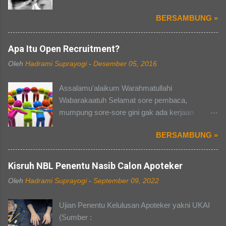
yang pernah kuliah dan merasakan kerasnya
BERSAMBUNG »
kehidupan organisasi atau panitia. Berbicara
mengenai organisasi dan kepanitiaan, pasti
banyak dari kalian yang punya cerita masing-
Apa Itu Open Recruitment?
masing, ada susah dalam hal pendanaan, ada
Oleh
Hadrami Suprayogi
-
Desember 05, 2016
yang susah dalam mengelola anggota, dan ada
yang mendapat pacar selama kepanitiaan (hal
Assalamu'alaikum Warahmatullahi
terakhir tidak berlaku buat saya pribadi).
Wabarakaatuh Selamat sore pembaca,
Perasaan campur aduk yang kita rasakan
mumpung sore-sore gini gak ada kerjaan
selama kepanitiaan terutama, akan terbayarkan
mending aku ngepost aja yaa. Sekalian juga
ketika acara yang kita kawal dari awal sampai
BERSAMBUNG »
buat nambah postingan lagi di blog, heheh...
akhir itu berjalan lancer dan sukses selama
Oke gue bakalan ngebahas tentang "APA ITU
hari-H tanpa ada kurang suatu apapun. Pada
OPEN RECRUITMENT?" Memasuki dunia
Kisruh NBL Penentu Nasib Calon Apoteker
pembahasan kali ini saya akan mengajak kalian
kampus, pasti suatu kebanggan tersendiri bagi
ke suatu divisi dalam setiap kepanitiaan di
Oleh
Hadrami Suprayogi
-
September 09, 2022
teman-teman yang masih menyandang gelar
kampus, yaitu divisi PDD atau Publikasi,
sebagai "MABA". Namun, berbeda dengan
Dekorasi, dan Dokumentasi (Tiap kampus bisa
Ujian Penentu Kelulusan Apoteker yakni UKAI
dunia sekolah dahulu, dunia kampus terkesan
beda-beda namanya, tergantung kampusnya
(Sumber :
fleksibel dan dapat disesuiakan dengan waktu
masing-masing). Well mendengar nama