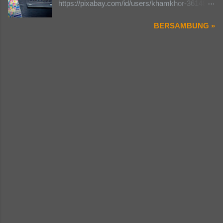
https://pixabay.com/id/users/khamkhor-3614842
yang dapat kita tentukan sendiri. Ada hal-hal
tersebut sepertinya divisi ini paling enak ya, pa...
) Setelah lama saya belum menulis apapun di
yang berbeda dari dunia sekolah dengan dunia
BERSAMBUNG »
blog ini, akhirnya saya kembali untuk
kampus, yaitu organisasi da kepanitiaan.Aku
menuliskan opini saya disini. Sekali lagi ini
bakalan ulik satu persatu dari sudut pandang
hanyalah opini belaka, silahkan untuk
gue dan mungkin juga sudut pandang teman-
berkomentar dan saling tukar pendapat nanti di
teman semua ada yang berbeda denganku
kolom komentar (bila tulisan ini rame).
ataupun sama denganku. Pertama yaitu
Beberapa waktu yang lalu saya dikejutkan
Organisasi. Organisasi di kampus itu lebih
dengan kabar dari beberapa teman angkatan
banyak, mulai dari tingkat fakultas hingga
saya dan kakak tingkat saya sewaktu saya
tingkat universitas. Mulai dari Dewan
masih kuliah profesi, bahwasanya banyak yang
Permusyawarat Mahasiswa (DPM) , Lembaga
tidak lulus ujian kompetensi apoteker atau lebih
Eksekutif Mah...
dikenal Ujian Kompetensi Apoteker Indonesia
(UKAI) pada periode Agustus 2022 yang lalu.
Lalu saya coba bertanya ke salah satu kakak
tingkat (Kating) tentang hal tersebut. Semuanya
berasal dari nilai desas-desus Nilai Batas Lulus
(NBL) yang secara sepihak ditingkatkan setelah
UKAI berlangsung. Saya merasa aneh dan