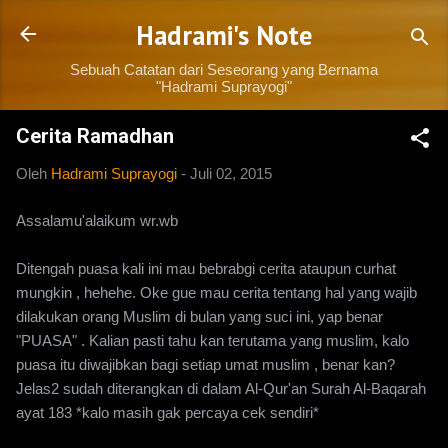
Langsung ke konten utama
Hadrami's Note
Sebuah Catatan dari Seseorang yang Bernama
"Hadrami Suprayogi"
Cerita Ramadhan
Oleh
Hadrami Suprayogi
-
Juli 02, 2015
Assalamu'alaikum wr.wb
Ditengah puasa kali ini mau bebrabgi cerita ataupun curhat
mungkin , hehehe. Oke gue mau cerita tentang hal yang wajib
dilakukan orang Muslim di bulan yang suci ini, yap benar
"PUASA" . Kalian pasti tahu kan terutama yang muslim, kalo
puasa itu diwajibkan bagi setiap umat muslim , benar kan?
Jelas2 sudah diterangkan di dalam Al-Qur'an Surah Al-Baqarah
ayat 183 *kalo masih gak percaya cek sendiri*