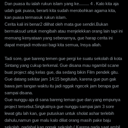
Dan puasa itu ialah rukun islam yang ke......... 4 . Kalo kita aja
udah gak puasa, berarti kita sudah merobohkan agama kita,
kan puasa termasuk rukun islam.
Cerita kali ini benar2 dilihat oleh mata gue sendiri.Bukan
bermaksud untuk mengibah atau menjelekkan orang lain tapi ini
memang kenyataan yang sebenarnya, gue harap cerita ini
dapat menjadi motivasi bagi kita semua, Insya allah.
Tadi sore, gue bareng temen gue pergi ke suatu sekolah di kota
Sintang yang cukup terkenal. Gue disana mau ngambil scane
buat project abg kelas gue, dia sedang bikin Film pendek gitu.
Gue datang sekitar jam 14:15 begitulah, karena gue pun gak
bawa jam tangan waktu itu jadi nggak ngecek jam berapa gue
sampai disana.
Gue nunggu aja di sana bareng teman gue dan yang empunya
project tersebut.Singkatnya gue nunggu sampai jam 3 sore
lewat gitu lah kan, gue putuskan untuk sholat ashar terlebih
dahulu,namun gue malu kalo diliat orang masih pake baju
sekolah, padahal kan nggak sekolah ( Karena pada saat ambil