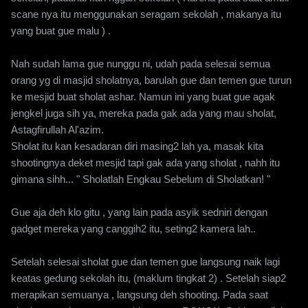
scane nya itu menggunakan seragam sekolah , makanya itu
yang buat gue malu ) .
Nah sudah lama gue nunggu ni, udah pada selesai semua
orang yg di masjid sholatnya, barulah gue dan temen gue turun
ke mesjid buat sholat ashar. Namun ini yang buat gue agak
jengkel juga sih ya, mereka pada gak ada yang mau sholat,
Astagfirullah Al'azim.
Sholat itu kan kesadaran diri masing2 lah ya, masak kita
shootingnya deket mesjid tapi gak ada yang sholat , nahh itu
gimana sihh... " Sholatlah Engkau Sebelum di Sholatkan! "
Gue aja deh klo gitu , yang lain pada asyik sedniri dengan
gadget mereka yang canggih2 itu, seting2 kamera lah..
Setelah selesai sholat gue dan temen gue langsung naik lagi
keatas gedung sekolah itu, (maklum tingkat 2) . Setelah siap2
merapikan semuanya , langsung deh shooting. Pada saat