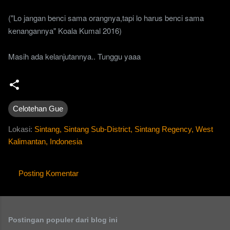
("Lo jangan benci sama orangnya,tapi lo harus benci sama
kenangannya" Koala Kumal 2016)
Masih ada kelanjutannya.. Tunggu yaaa
Celotehan Gue
Lokasi:
Sintang, Sintang Sub-District, Sintang Regency, West
Kalimantan, Indonesia
Posting Komentar
K
o
m
Postingan populer dari blog ini
e