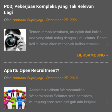
n
PDD; Pekerjaan Kompleks yang Tak Relevan
Lagi
t
a
Oleh
Hadrami Suprayogi
-
Desember 25, 2021
r
Teman-teman pembaca, mungkin dari kalian
ada yang tidak asing dengan judul diatas. Benar,
kali ini saya akan mengajak kalian terutama
yang pernah kuliah dan merasakan kerasnya
BERSAMBUNG »
kehidupan organisasi atau panitia. Berbicara
mengenai organisasi dan kepanitiaan, pasti
banyak dari kalian yang punya cerita masing-
Apa Itu Open Recruitment?
masing, ada susah dalam hal pendanaan, ada
Oleh
Hadrami Suprayogi
-
Desember 05, 2016
yang susah dalam mengelola anggota, dan ada
yang mendapat pacar selama kepanitiaan (hal
Assalamu'alaikum Warahmatullahi
terakhir tidak berlaku buat saya pribadi).
Wabarakaatuh Selamat sore pembaca,
Perasaan campur aduk yang kita rasakan
mumpung sore-sore gini gak ada kerjaan
selama kepanitiaan terutama, akan terbayarkan
mending aku ngepost aja yaa. Sekalian juga
ketika acara yang kita kawal dari awal sampai