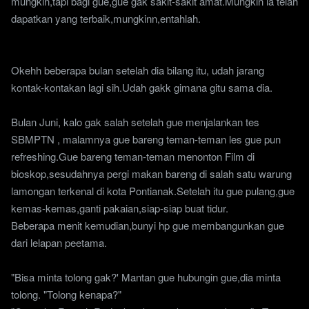
mungkin,tapi bagi gue,gue gak sakit-sakit amat.Mungkin ia telah
dapatkan yang terbaik,mungkinn,entahlah.
Okehh beberapa bulan setelah dia bilang itu, udah jarang
kontak-kontakan lagi sih.Udah gakk gimana gitu sama dia.
Bulan Juni, kalo gak salah setelah gue menjalankan tes
SBMPTN , malamnya gue bareng teman-teman les gue pun
refreshing.Gue bareng teman-teman menonton Film di
bioskop,sesudahnya pergi makan bareng di salah satu warung
lamongan terkenal di kota Pontianak.Setelah itu gue pulang,gue
kemas-kemas,ganti pakaian,siap-siap buat tidur.
Beberapa menit kemudian,bunyi hp gue membangunkan gue
dari lelapan peetama.
"Bisa minta tolong gak?' Mantan gue hubungin gue,dia minta
tolong. "Tolong kenapa?"