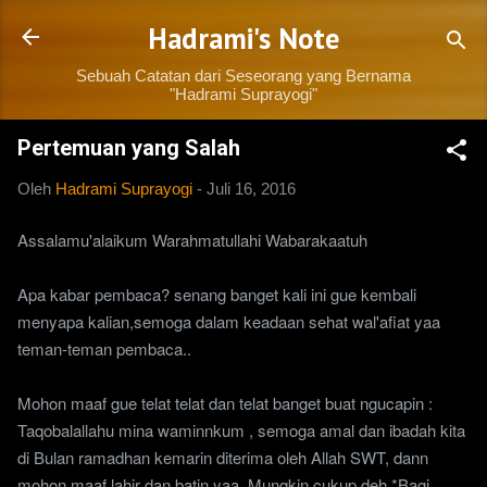
Langsung ke konten utama
Hadrami's Note
Sebuah Catatan dari Seseorang yang Bernama
"Hadrami Suprayogi"
Pertemuan yang Salah
Oleh
Hadrami Suprayogi
-
Juli 16, 2016
Assalamu'alaikum Warahmatullahi Wabarakaatuh
Apa kabar pembaca? senang banget kali ini gue kembali
menyapa kalian,semoga dalam keadaan sehat wal'afiat yaa
teman-teman pembaca..
Mohon maaf gue telat telat dan telat banget buat ngucapin :
Taqobalallahu mina waminnkum , semoga amal dan ibadah kita
di Bulan ramadhan kemarin diterima oleh Allah SWT, dann
mohon maaf lahir dan batin yaa, Mungkin cukup deh *Bagi