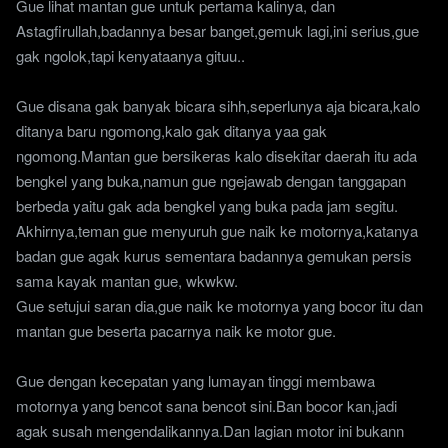
Gue lihat mantan gue untuk pertama kalinya, dan
Astagfirullah,badannya besar banget,gemuk lagi,ini serius,gue
gak ngolok,tapi kenyataanya gituu..
Gue disana gak banyak bicara sihh,seperlunya aja bicara,kalo
ditanya baru ngomong,kalo gak ditanya yaa gak
ngomong.Mantan gue bersikeras kalo disekitar daerah itu ada
bengkel yang buka,namun gue ngejawab dengan tanggapan
berbeda yaitu gak ada bengkel yang buka pada jam segitu.
Akhirnya,teman gue menyuruh gue naik ke motornya,katanya
badan gue agak kurus sementara badannya gemukan persis
sama kayak mantan gue, wkwkw.
Gue setujui saran dia,gue naik ke motornya yang bocor itu dan
mantan gue beserta pacarnya naik ke motor gue.
Gue dengan kecepatan yang lumayan tinggi membawa
motornya yang bencot sana bencot sini.Ban bocor kan,jadi
agak susah mengendalikannya.Dan lagian motor ini bukann