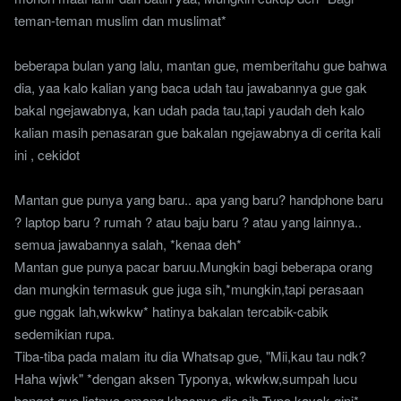
teman-teman muslim dan muslimat*
beberapa bulan yang lalu, mantan gue, memberitahu gue bahwa
dia, yaa kalo kalian yang baca udah tau jawabannya gue gak
bakal ngejawabnya, kan udah pada tau,tapi yaudah deh kalo
kalian masih penasaran gue bakalan ngejawabnya di cerita kali
ini , cekidot
Mantan gue punya yang baru.. apa yang baru? handphone baru
? laptop baru ? rumah ? atau baju baru ? atau yang lainnya..
semua jawabannya salah, *kenaa deh*
Mantan gue punya pacar baruu.Mungkin bagi beberapa orang
dan mungkin termasuk gue juga sih,*mungkin,tapi perasaan
gue nggak lah,wkwkw* hatinya bakalan tercabik-cabik
sedemikian rupa.
Tiba-tiba pada malam itu dia Whatsap gue, "Mii,kau tau ndk?
Haha wjwk" *dengan aksen Typonya, wkwkw,sumpah lucu
banget gue liatnya,emang khasnya dia sih Typo kayak gini*