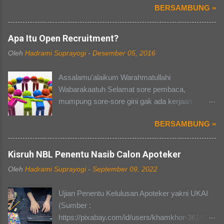
BERSAMBUNG »
kehidupan organisasi atau panitia. Berbicara
mengenai organisasi dan kepanitiaan, pasti
banyak dari kalian yang punya cerita masing-
Apa Itu Open Recruitment?
masing, ada susah dalam hal pendanaan, ada
Oleh
Hadrami Suprayogi
-
Desember 05, 2016
yang susah dalam mengelola anggota, dan ada
yang mendapat pacar selama kepanitiaan (hal
Assalamu'alaikum Warahmatullahi
terakhir tidak berlaku buat saya pribadi).
Wabarakaatuh Selamat sore pembaca,
Perasaan campur aduk yang kita rasakan
mumpung sore-sore gini gak ada kerjaan
selama kepanitiaan terutama, akan terbayarkan
mending aku ngepost aja yaa. Sekalian juga
ketika acara yang kita kawal dari awal sampai
BERSAMBUNG »
buat nambah postingan lagi di blog, heheh...
akhir itu berjalan lancer dan sukses selama
Oke gue bakalan ngebahas tentang "APA ITU
hari-H tanpa ada kurang suatu apapun. Pada
OPEN RECRUITMENT?" Memasuki dunia
Kisruh NBL Penentu Nasib Calon Apoteker
pembahasan kali ini saya akan mengajak kalian
kampus, pasti suatu kebanggan tersendiri bagi
ke suatu divisi dalam setiap kepanitiaan di
Oleh
Hadrami Suprayogi
-
September 09, 2022
teman-teman yang masih menyandang gelar
kampus, yaitu divisi PDD atau Publikasi,
sebagai "MABA". Namun, berbeda dengan
Dekorasi, dan Dokumentasi (Tiap kampus bisa
Ujian Penentu Kelulusan Apoteker yakni UKAI
dunia sekolah dahulu, dunia kampus terkesan
beda-beda namanya, tergantung kampusnya
(Sumber :
fleksibel dan dapat disesuiakan dengan waktu
masing-masing). Well mendengar nama
https://pixabay.com/id/users/khamkhor-3614842
yang dapat kita tentukan sendiri. Ada hal-hal