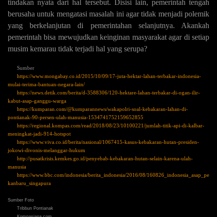
tindakan nyata dari hal tersebut. Disisi lain, pemerintah tengah
berusaha untuk mengatasi masalah ini agar tidak menjadi polemik
yang berkelanjutan di pemerintahan selanjutnya. Akankah
pemerintah bisa mewujudkan keinginan masyarakat agar di setiap
musim kemarau tidak terjadi hal yang serupa?
Sumber
https://www.mongabay.co.id/2015/10/09/17-juta-hektar-lahan-terbakar-indonesia-
mulai-terima-bantuan-negara-lain/
https://news.detik.com/berita/d-3588306/120-hektare-lahan-terbakar-di-ogan-ilir-
kabut-asap-ganggu-warga
https://kumparan.com/@kumparannews/wakapolri-soal-kebakaran-lahan-di-
pontianak-90-persen-ulah-manusia-1534741752159652855
https://regional.kompas.com/read/2018/08/23/10100221/jumlah-titik-api-di-kalbar-
meningkat-jadi-914-hotspot
https://www.viva.co.id/berita/nasional/1067415-kasus-kebakaran-hutan-presiden-
jokowi-divonis-melanggar-hukum
http://pusatkrisis.kemkes.go.id/penyebab-kebakaran-hutan-selain-karena-ulah-
manusia
https://www.bbc.com/indonesia/berita_indonesia/2016/08/160826_indonesia_asap_pe
kanbaru_singapura
Sumber Foto
Tribbun Pontianak
Kompasiana.com