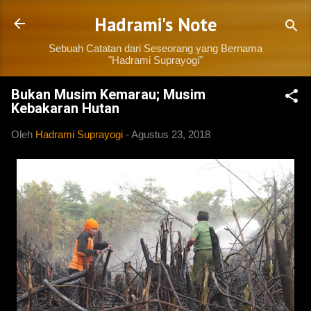
Langsung ke konten utama
Hadrami's Note
Sebuah Catatan dari Seseorang yang Bernama
"Hadrami Suprayogi"
Bukan Musim Kemarau; Musim
Kebakaran Hutan
Oleh
Hadrami Suprayogi
-
Agustus 23, 2018