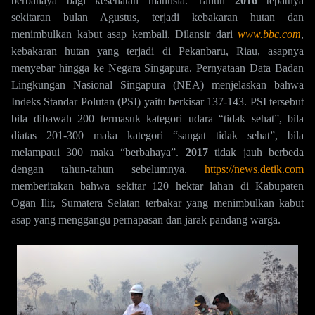
berbahaya bagi kesehatan manusia. Tahun
2016
tepatnya
sekitaran bulan Agustus, terjadi kebakaran hutan dan
menimbulkan kabut asap kembali. Dilansir dari
www.bbc.com
,
kebakaran hutan yang terjadi di Pekanbaru, Riau, asapnya
menyebar hingga ke Negara Singapura. Pernyataan Data Badan
Lingkungan Nasional Singapura (NEA) menjelaskan bahwa
Indeks Standar Polutan (PSI) yaitu berkisar 137-143. PSI tersebut
bila dibawah 200 termasuk kategori udara “tidak sehat”, bila
diatas 201-300 maka kategori “sangat tidak sehat”, bila
melampaui 300 maka “berbahaya”.
2017
tidak jauh berbeda
dengan tahun-tahun sebelumnya.
https://news.detik.com
memberitakan bahwa sekitar 120 hektar lahan di Kabupaten
Ogan Ilir, Sumatera Selatan terbakar yang menimbulkan kabut
asap yang menggangu pernapasan dan jarak pandang warga.