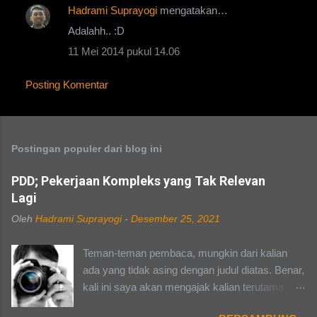
Hadrami Suprayogi
mengatakan…
Adalahh.. :D
11 Mei 2014 pukul 14.06
Posting Komentar
Postingan populer dari blog ini
PDD; Pekerjaan Kompleks yang Tak Relevan
Lagi
Oleh
Hadrami Suprayogi
-
Desember 25, 2021
Teman-teman pembaca, mungkin dari kalian
ada yang tidak asing dengan judul diatas. Benar,
kali ini saya akan mengajak kalian terutama
yang pernah kuliah dan merasakan kerasnya