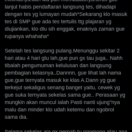
lanjut habis pendaftaran langsung tes, dihadapi
dengan tes yg lumayan mudah*Sekarang klo masuk
tes di SMP gue ada tes tertulis ttg plajaran yg
diujiankan, klo dlu sih enggak, enaknya zaman gue
rupanya whahaha*
Setelah tes langsung pulang.Menunggu sekitar 2
hari atau 4 hari gtu lah,gue pun gx tau juga.. Nahh
tibalah pengumuman kelulusan dan langsung
pembagian kelasnya..Dannnn, gue lihat lah nama
gue,gue ternyata masuk ke klas A.Dann yg gue
terkejut sekaligus senang banget yaitu, cewek yg
gue suka ternyata sekelas sama gue.. Perasaan yg
mungkin akan muncul ialah Pasti nanti ujung"nya
malu dan minder klo udah ketemu dan ngobrol
sama dia.
Selama sekelas aja,gx pernah tu ngomong atau apa