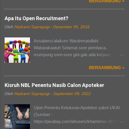
BERSAMBUNG »
kehidupan organisasi atau panitia. Berbicara
mengenai organisasi dan kepanitiaan, pasti
banyak dari kalian yang punya cerita masing-
Apa Itu Open Recruitment?
masing, ada susah dalam hal pendanaan, ada
Oleh
Hadrami Suprayogi
-
Desember 05, 2016
yang susah dalam mengelola anggota, dan ada
yang mendapat pacar selama kepanitiaan (hal
Assalamu'alaikum Warahmatullahi
terakhir tidak berlaku buat saya pribadi).
Wabarakaatuh Selamat sore pembaca,
Perasaan campur aduk yang kita rasakan
mumpung sore-sore gini gak ada kerjaan
selama kepanitiaan terutama, akan terbayarkan
mending aku ngepost aja yaa. Sekalian juga
ketika acara yang kita kawal dari awal sampai
BERSAMBUNG »
buat nambah postingan lagi di blog, heheh...
akhir itu berjalan lancer dan sukses selama
Oke gue bakalan ngebahas tentang "APA ITU
hari-H tanpa ada kurang suatu apapun. Pada
OPEN RECRUITMENT?" Memasuki dunia
Kisruh NBL Penentu Nasib Calon Apoteker
pembahasan kali ini saya akan mengajak kalian
kampus, pasti suatu kebanggan tersendiri bagi
ke suatu divisi dalam setiap kepanitiaan di
Oleh
Hadrami Suprayogi
-
September 09, 2022
teman-teman yang masih menyandang gelar
kampus, yaitu divisi PDD atau Publikasi,
sebagai "MABA". Namun, berbeda dengan
Dekorasi, dan Dokumentasi (Tiap kampus bisa
Ujian Penentu Kelulusan Apoteker yakni UKAI
dunia sekolah dahulu, dunia kampus terkesan
beda-beda namanya, tergantung kampusnya
(Sumber :
fleksibel dan dapat disesuiakan dengan waktu
masing-masing). Well mendengar nama
https://pixabay.com/id/users/khamkhor-3614842
yang dapat kita tentukan sendiri. Ada hal-hal
tersebut sepertinya divisi ini paling enak ya, pa...
) Setelah lama saya belum menulis apapun di