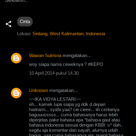
Cinta
Lokasi:
Sintang, West Kalimantan, Indonesia
Wawan Sutrisna
mengatakan…
K
woy siapa nama ceweknya ? #KEPO
o
10 April 2014 pukul 14.30
m
e
Unknown
mengatakan…
n
~~IKA VIDYA LESTARI~~
t
eh... kamek lupa siapa yg ddk d depan
hadrami... syafa yaa? cie cieee... iih ceritanya
a
baguuusssss... cuma bahasanya harus lebih
r
diperjelas pake bahasa apa *bahasa gaul atau
bahasa indonesia sesuai dengan KBBI :v* dah..
segitu aja komentar dari sayah. alurnya udah
bagus, yaa cuma bahasanya aja. nyepil bahasa