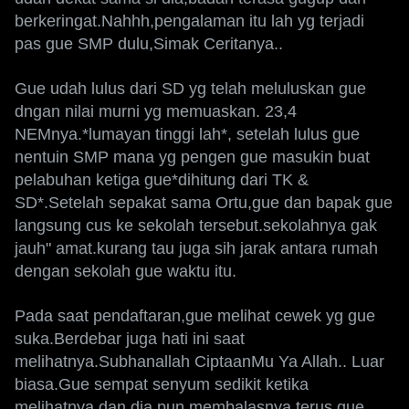
berkeringat.Nahhh,pengalaman itu lah yg terjadi
pas gue SMP dulu,Simak Ceritanya..
Gue udah lulus dari SD yg telah meluluskan gue
dngan nilai murni yg memuaskan. 23,4
NEMnya.*lumayan tinggi lah*, setelah lulus gue
nentuin SMP mana yg pengen gue masukin buat
pelabuhan ketiga gue*dihitung dari TK &
SD*.Setelah sepakat sama Ortu,gue dan bapak gue
langsung cus ke sekolah tersebut.sekolahnya gak
jauh" amat.kurang tau juga sih jarak antara rumah
dengan sekolah gue waktu itu.
Pada saat pendaftaran,gue melihat cewek yg gue
suka.Berdebar juga hati ini saat
melihatnya.Subhanallah CiptaanMu Ya Allah.. Luar
biasa.Gue sempat senyum sedikit ketika
melihatnya.dan dia pun membalasnya.terus gue