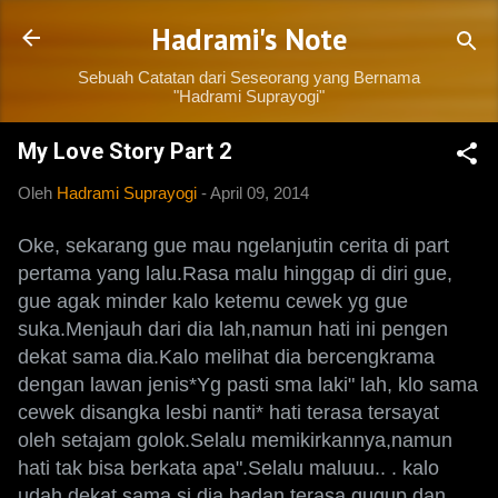
Langsung ke konten utama
Hadrami's Note
Sebuah Catatan dari Seseorang yang Bernama
"Hadrami Suprayogi"
My Love Story Part 2
Oleh
Hadrami Suprayogi
-
April 09, 2014
Oke, sekarang gue mau ngelanjutin cerita di part
pertama yang lalu.Rasa malu hinggap di diri gue,
gue agak minder kalo ketemu cewek yg gue
suka.Menjauh dari dia lah,namun hati ini pengen
dekat sama dia.Kalo melihat dia bercengkrama
dengan lawan jenis*Yg pasti sma laki" lah, klo sama
cewek disangka lesbi nanti* hati terasa tersayat
oleh setajam golok.Selalu memikirkannya,namun
hati tak bisa berkata apa".Selalu maluuu.. . kalo
udah dekat sama si dia,badan terasa gugup dan