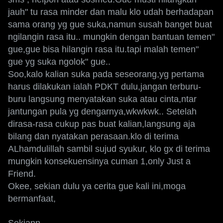
jauh" tu rasa minder dan malu klo udah berhadapan
sama orang yg gue suka,namun susah banget buat
ngilangin rasa itu.. mungkin dengan bantuan temen"
gue,gue bisa hilangin rasa itu.tapi malah temen"
gue yg suka ngolok" gue..
Soo,kalo kalian suka pada seseorang,yg pertama
harus dilakukan ialah PDKT dulu,jangan terburu-
buru langsung menyatakan suka atau cinta,ntar
jantungan pula yg dengarnya,wkwkwk.. Setelah
dirasa-rasa cukup pas buat kalian,langsung aja
bilang dan nyatakan perasaan.klo di terima
ALhamdulillah sambil sujud syukur, klo gx di terima
mungkin konsekuensinya cuman 1,only Just a
Friend.
Okee, sekian dulu ya cerita gue kali ini,moga
bermanfaat,
Sekiann..