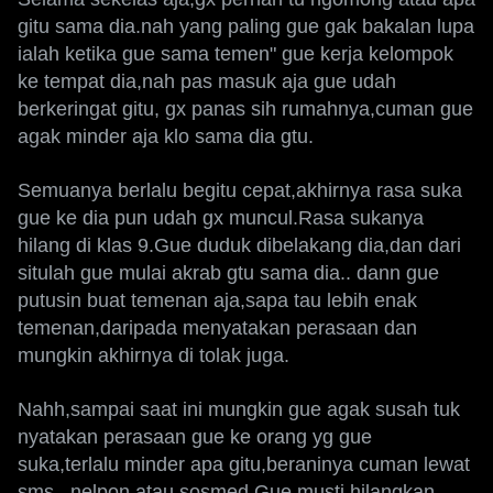
gitu sama dia.nah yang paling gue gak bakalan lupa
ialah ketika gue sama temen" gue kerja kelompok
ke tempat dia,nah pas masuk aja gue udah
berkeringat gitu, gx panas sih rumahnya,cuman gue
agak minder aja klo sama dia gtu.
Semuanya berlalu begitu cepat,akhirnya rasa suka
gue ke dia pun udah gx muncul.Rasa sukanya
hilang di klas 9.Gue duduk dibelakang dia,dan dari
situlah gue mulai akrab gtu sama dia.. dann gue
putusin buat temenan aja,sapa tau lebih enak
temenan,daripada menyatakan perasaan dan
mungkin akhirnya di tolak juga.
Nahh,sampai saat ini mungkin gue agak susah tuk
nyatakan perasaan gue ke orang yg gue
suka,terlalu minder apa gitu,beraninya cuman lewat
sms , nelpon atau sosmed.Gue musti hilangkan