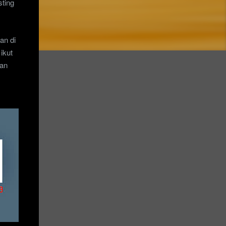
sting
an di
ikut
gan