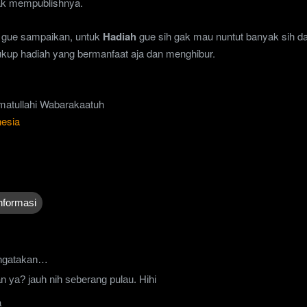
yak mempublishnya.
 gue sampaikan, untuk
Hadiah
gue sih gak mau nuntut banyak sih da
ukup hadiah yang bermanfaat aja dan menghibur.
atullahi Wabarakaatuh
nesia
nformasi
gatakan…
 ya? jauh nih seberang pulau. Hihi
a