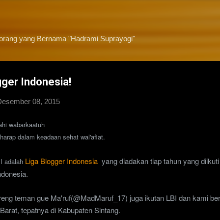
Langsung ke konten utama
eorang yang Bernama "Hadrami Suprayogi"
ger Indonesia!
Desember 08, 2015
ahi wabarkaatuh
arap dalam keadaan sehat wal'afiat.
Liga Blogger Indonesia
yang diadakan tiap tahun yang diikuti
BI adalah
ndonesia.
reng teman gue
Ma
'
ruf
(@
MadMaruf
_17) juga ikutan LBI dan kami be
 Barat,
tepatnya di Kabupaten Sintang.