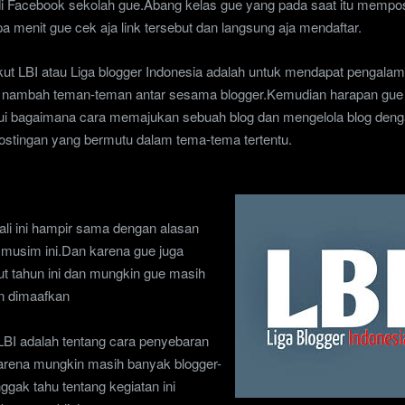
di Facebook sekolah gue
.Abang kelas gue yang pada saat itu mempo
pa menit
gue cek aja
link tersebut dan langsung aja mendaftar.
ut LBI atau Liga blogger Indonesia adalah untuk mendapat pengalam
au nambah teman-teman antar sesama blogger.Kemudian harapan gue 
ui bagaimana cara memajukan sebuah blog dan mengelola blog den
ostingan yang bermutu dalam tema-tema tertentu.
ali ini hampir sama dengan alasan
 musim ini.Dan karena gue juga
ut tahun ini dan mungkin gue masih
n dimaafkan
LBI adalah tentang cara penyebaran
 karena mungkin masih banyak blogger-
ggak tahu tentang kegiatan ini