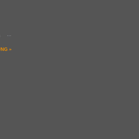
si da
n juga
ma
mulai
rat
a
ling
NG »
u yang
akak
ak
nya ke
ilai
h
jadi?