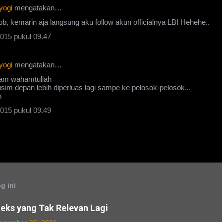
yogi
mengatakan…
ob, kemarin aja langsung aku follow akun officialnya LBI Hehehe..
015 pukul 09.47
yogi
mengatakan…
lam wahamtullah
im depan lebih diperluas lagi sampe ke pelosok-pelosok...
n
015 pukul 09.49
g ini
eks yang Tak Relevan Lagi