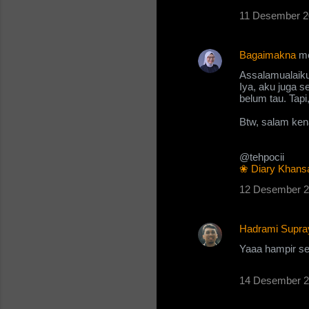
11 Desember 2
Bagaimakna
me
Assalamualaiku
Iya, aku juga 
belum tau. Tapi
Btw, salam ken
@tehpocii
❀ Diary Khans
12 Desember 2
Hadrami Supra
Yaaa hampir sed
14 Desember 2