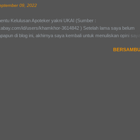
ang berbeda dari dunia sekolah dengan dunia kampus, yaitu organisa
eptember 09, 2022
an.Aku bakalan ulik satu persatu dari sudut pandang gue dan mungki
ndang teman-teman semua ada yang berbeda denganku ataupun sa
nentu Kelulusan Apoteker yakni UKAI (Sumber :
 Pertama yaitu Organisasi. Organisasi di kampus itu lebih banyak, 
pixabay.com/id/users/khamkhor-3614842 ) Setelah lama saya belum
kat fakultas hingga tingkat universitas. Mulai dari Dewan Permusyawa
papun di blog ini, akhirnya saya kembali untuk menuliskan opini say
a (DPM) , Lembaga Eksekutif Mah...
ekali lagi ini hanyalah opini belaka, silahkan untuk berkomentar dan sa
BERSAMBU
dapat nanti di kolom komentar (bila tulisan ini rame). Beberapa wakt
a dikejutkan dengan kabar dari beberapa teman angkatan saya dan k
saya sewaktu saya masih kuliah profesi, bahwasanya banyak yang tid
an kompetensi apoteker atau lebih dikenal Ujian Kompetensi Apoteker
a (UKAI) pada periode Agustus 2022 yang lalu. Lalu saya coba berta
u kakak tingkat (Kating) tentang hal tersebut. Semuanya berasal dari n
us Nilai Batas Lulus (NBL) yang secara sepihak ditingkatkan setela
langsung. Saya merasa aneh dan heran, kenapa hal tersebut bisa ter
pa dinaikkan secara “Signifikan”, yang awalnya hanya 52,5 m...