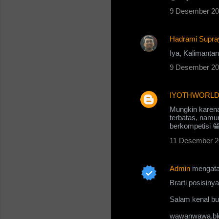
9 Desember 20
e
n
Hadrami Supra
t
Iya, Kalimantan
a
r
9 Desember 20
IYOTHWORL
Mungkin karena
terbatas, namun
berkompetisi 
11 Desember 2
Admin
mengat
Brarti posisiny
Salam kenal bu
wawanwawa.bl