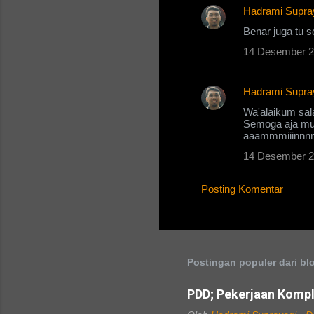
Hadrami Supra
Benar juga tu s
14 Desember 2
Hadrami Supra
Wa'alaikum sa
Semoga aja mus
aaammmiiinnn
14 Desember 2
Posting Komentar
Postingan populer dari blo
PDD; Pekerjaan Kompl