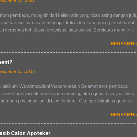
esember 25, 2021
man pembaca, mungkin dari kalian ada yang tidak asing dengan judu
enar, kali ini saya akan mengajak kalian terutama yang pernah kuliah
n kerasnya kehidupan organisasi atau panitia. Berbicara mengenai
i dan kepanitiaan, pasti banyak dari kalian yang punya cerita masing
BERSAMBU
ada susah dalam hal pendanaan, ada yang susah dalam mengelola
dan ada yang mendapat pacar selama kepanitiaan (hal terakhir tidak
buat saya pribadi). Perasaan campur aduk yang kita rasakan selama
ment?
an terutama, akan terbayarkan ketika acara yang kita kawal dari awal
esember 05, 2016
hir itu berjalan lancer dan sukses selama hari-H tanpa ada kurang s
Pada pembahasan kali ini saya akan mengajak kalian ke suatu divisi
'alaikum Warahmatullahi Wabarakaatuh Selamat sore pembaca,
panitiaan di kampus, yaitu divisi PDD atau Publikasi, Dekorasi, dan
sore-sore gini gak ada kerjaan mending aku ngepost aja yaa. Sekal
asi (Tiap kampus bisa beda-beda namanya, tergantung kampusnya
 nambah postingan lagi di blog, heheh... Oke gue bakalan ngebahas
sing). Well mendengar nama tersebut sepertinya divisi ini paling e
 "APA ITU OPEN RECRUITMENT?" Memasuki dunia kampus, pasti s
BERSAMBU
n tersendiri bagi teman-teman yang masih menyandang gelar sebag
Namun, berbeda dengan dunia sekolah dahulu, dunia kampus terke
 dan dapat disesuiakan dengan waktu yang dapat kita tentukan sendiri
asib Calon Apoteker