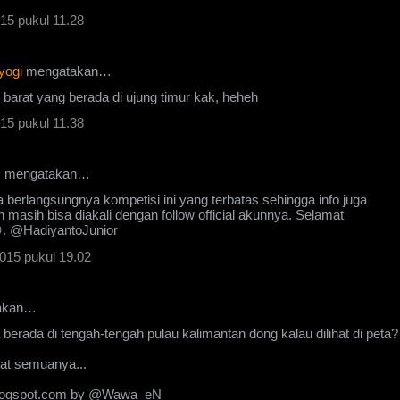
15 pukul 11.28
yogi
mengatakan…
 barat yang berada di ujung timur kak, heheh
15 pukul 11.38
D
mengatakan…
 berlangsungnya kompetisi ini yang terbatas sehingga info juga
 masih bisa diakali dengan follow official akunnya. Selamat
. @HadiyantoJunior
015 pukul 19.02
akan…
a berada di tengah-tengah pulau kalimantan dong kalau dilihat di peta?
at semuanya...
ogspot.com by @Wawa_eN