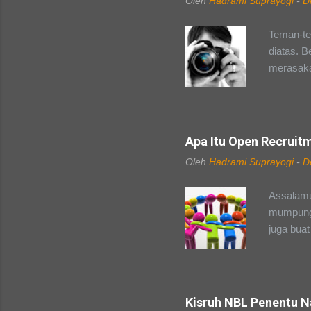
Oleh
Hadrami Suprayogi
-
D
Teman-te
diatas. B
merasaka
organisas
masing, 
anggota, 
berlaku 
Apa Itu Open Recruit
kepanitia
Oleh
Hadrami Suprayogi
-
D
sampai ak
apapun. 
Assalamu
setiap ke
mumpung 
Dokument
juga buat
masing-ma
tentang
ya, pa...
kebangga
"MABA". 
fleksibel
Kisruh NBL Penentu N