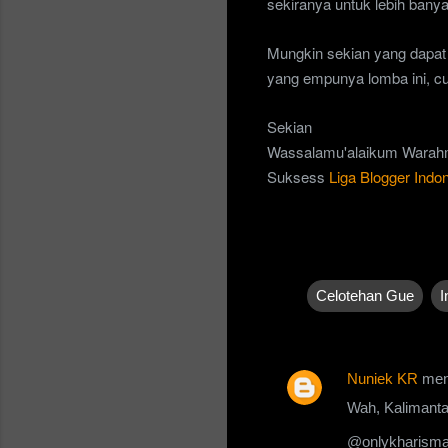
sekiranya untuk lebih ban
Mungkin sekian yang dapat
yang empunya lomba ini, c
Sekian
Wassalamu'alaikum Warahm
Suksess
Liga Blogger Indo
Celotehan Gue
I
Nuniek KR
men
K
Wah, Kalimantan
o
@onlykharism
m