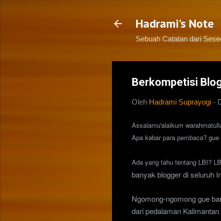
Hadrami's Note
Sebuah Catatan dari Ses
Berkompetisi Blog
Oleh
Hadrami Suprayogi
-
Assalamu'alaikum warahmatull
Apa kabar para pembaca? gue h
Ada yang tahu tentang LBI? L
banyak blogger di seluruh I
Ngomong-ngomong gue ba
dari pedalaman Kalimantan