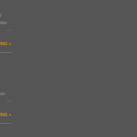
l
 dan
-
NG »
uatu
 dalam
ian
nak
uatu
NG »
ai
san
. Ada