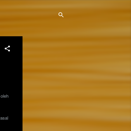
 oleh
rasal