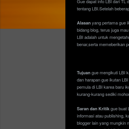
Gue dapat info LBI dari
TL 
tentang LB
I.Setelah bebera
A
lasan
yang pertama gue ik
bidang blog, terus juga m
LBI adalah untuk mengetah
benar,serta memeberikan p
Tujuan
gue mengikuti LBI k
dan harapan gue ikutan LBI
pemula di LBI karea baru ik
kurang-kurang sediki moho
Saran dan Kritik
gue buat 
informasi atau publishing,
blogger lain yang mungkin n