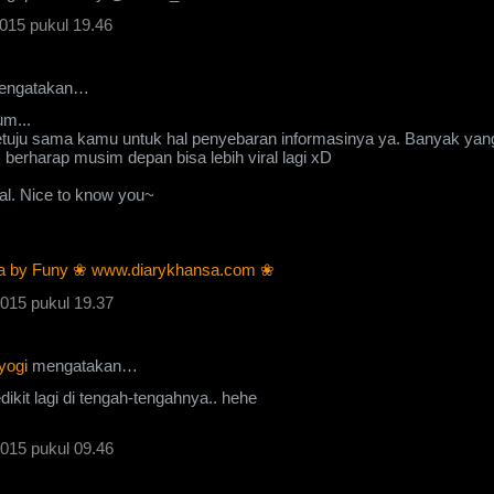
015 pukul 19.46
ngatakan…
m...
setuju sama kamu untuk hal penyebaran informasinya ya. Banyak yan
, berharap musim depan bisa lebih viral lagi xD
al. Nice to know you~
a by Funy ❀ www.diarykhansa.com ❀
015 pukul 19.37
yogi
mengatakan…
ikit lagi di tengah-tengahnya.. hehe
015 pukul 09.46