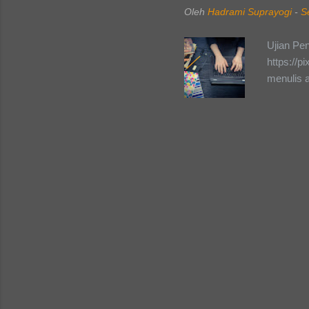
hal-hal y
Oleh
Hadrami Suprayogi
-
S
kepanitia
sudut pa
Ujian Pe
denganku.
https://
dari ting
menulis a
Mahasisw
disini. S
tukar pen
lalu say
tingkat 
lulus uji
Indonesi
salah sat
desas-des
UKAI ber
Lalu kena