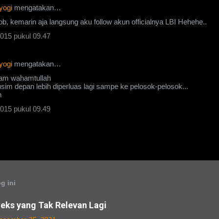
yogi
mengatakan…
ob, kemarin aja langsung aku follow akun officialnya LBI Hehehe..
015 pukul 09.47
yogi
mengatakan…
lam wahamtullah
im depan lebih diperluas lagi sampe ke pelosok-pelosok...
n
015 pukul 09.49
g ini
eks yang Tak Relevan Lagi