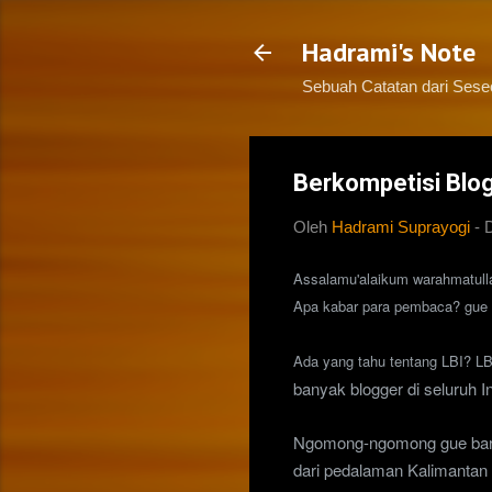
Hadrami's Note
Sebuah Catatan dari Ses
Berkompetisi Blog
Oleh
Hadrami Suprayogi
-
Assalamu'alaikum warahmatull
Apa kabar para pembaca? gue h
Ada yang tahu tentang LBI? L
banyak blogger di seluruh I
Ngomong-ngomong gue ba
dari pedalaman Kalimantan