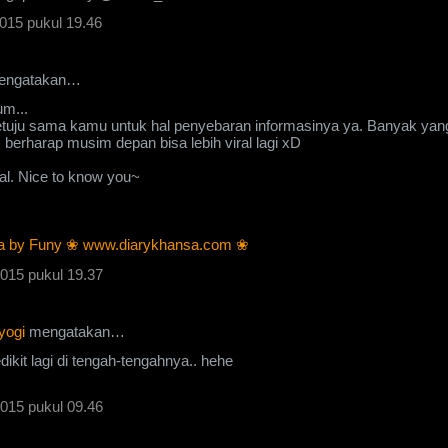
015 pukul 19.46
ngatakan…
m...
setuju sama kamu untuk hal penyebaran informasinya ya. Banyak yan
, berharap musim depan bisa lebih viral lagi xD
al. Nice to know you~
a by Funy ❀ www.diarykhansa.com ❀
015 pukul 19.37
yogi
mengatakan…
ikit lagi di tengah-tengahnya.. hehe
015 pukul 09.46