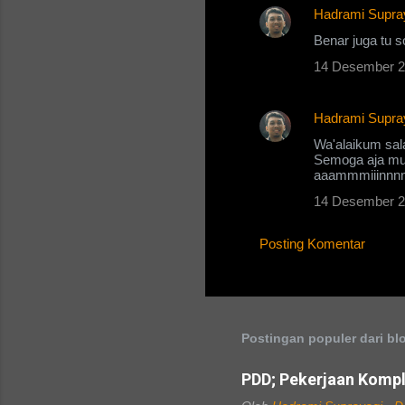
Hadrami Supra
Benar juga tu s
14 Desember 2
Hadrami Supra
Wa'alaikum sa
Semoga aja mus
aaammmiiinnn
14 Desember 2
Posting Komentar
Postingan populer dari blo
PDD; Pekerjaan Kompl