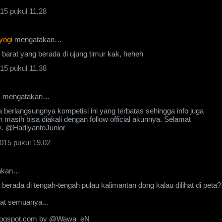
15 pukul 11.28
yogi
mengatakan…
 barat yang berada di ujung timur kak, heheh
15 pukul 11.38
D
mengatakan…
 berlangsungnya kompetisi ini yang terbatas sehingga info juga
 masih bisa diakali dengan follow official akunnya. Selamat
. @HadiyantoJunior
015 pukul 19.02
akan…
a berada di tengah-tengah pulau kalimantan dong kalau dilihat di peta?
at semuanya...
ogspot.com by @Wawa_eN