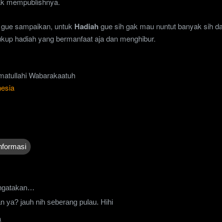
yak mempublishnya.
 gue sampaikan, untuk
Hadiah
gue sih gak mau nuntut banyak sih da
ukup hadiah yang bermanfaat aja dan menghibur.
atullahi Wabarakaatuh
nesia
nformasi
gatakan…
 ya? jauh nih seberang pulau. Hihi
a