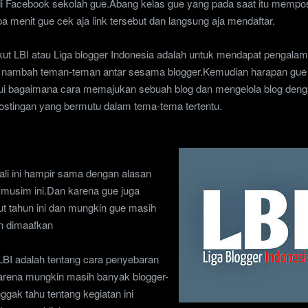
di Facebook sekolah gue
.Abang kelas gue yang pada saat itu mempo
pa menit
gue cek aja
link tersebut dan langsung aja mendaftar.
ut LBI atau Liga blogger Indonesia adalah untuk mendapat pengalam
au nambah teman-teman antar sesama blogger.Kemudian harapan gue 
ui bagaimana cara memajukan sebuah blog dan mengelola blog den
ostingan yang bermutu dalam tema-tema tertentu.
ali ini hampir sama dengan alasan
 musim ini.Dan karena gue juga
ut tahun ini dan mungkin gue masih
n dimaafkan
LBI adalah tentang cara penyebaran
 karena mungkin masih banyak blogger-
ggak tahu tentang kegiatan ini