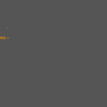
si da
n juga
ma
mulai
rat
a
ling
NG »
u yang
akak
ak
nya ke
ilai
h
jadi?