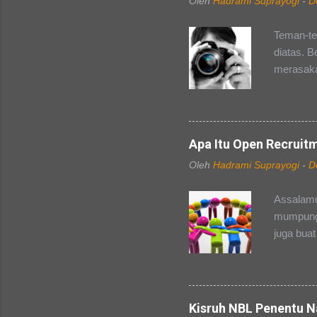
Oleh
Hadrami Suprayogi
-
D
Teman-te
diatas. B
merasaka
organisas
masing, 
anggota, 
berlaku 
Apa Itu Open Recruit
kepanitia
Oleh
Hadrami Suprayogi
-
D
sampai ak
apapun. 
Assalamu
setiap ke
mumpung 
Dokument
juga buat
masing-ma
tentang
ya, pa...
kebangga
"MABA". 
fleksibel
Kisruh NBL Penentu N