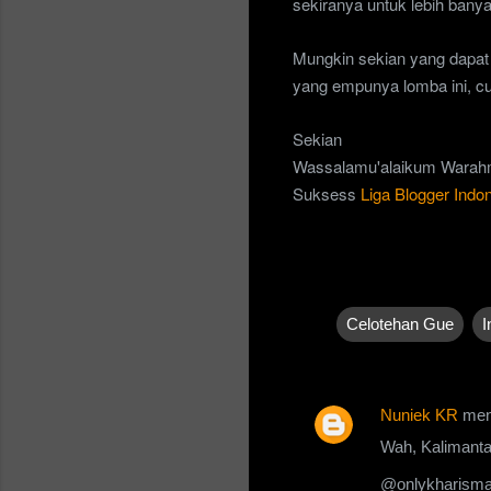
sekiranya untuk lebih ban
Mungkin sekian yang dapat
yang empunya lomba ini, c
Sekian
Wassalamu'alaikum Warahm
Suksess
Liga Blogger Indo
Celotehan Gue
I
Nuniek KR
men
K
Wah, Kalimantan
o
@onlykharism
m