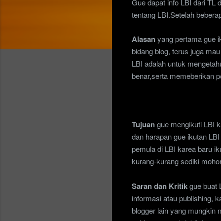
Gue dapat info LBI dari
TL 
tentang LB
I.Setelah bebera
A
lasan
yang pertama gue ik
bidang blog, terus juga m
LBI adalah untuk mengetah
benar,serta memeberikan p
Tujuan
gue mengikuti LBI k
dan harapan gue ikutan LBI
pemula di LBI karea baru ik
kurang-kurang sediki moho
Saran dan Kritik
gue buat 
informasi atau publishing,
blogger lain yang mungkin n