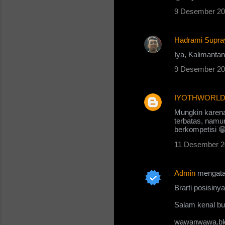
9 Desember 20
e
n
Hadrami Supra
t
Iya, Kalimantan
a
r
9 Desember 20
IYOTHWORL
Mungkin karena
terbatas, namun
berkompetisi 
11 Desember 2
Admin
mengat
Brarti posisiny
Salam kenal bu
wawanwawa.bl