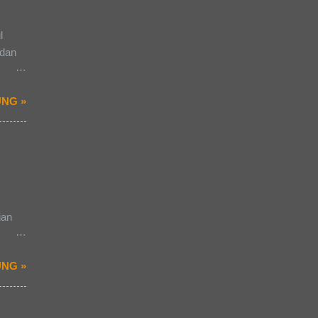
l
 dan
-
NG »
uatu
 dalam
ian
nak
uatu
NG »
ai
san
. Ada