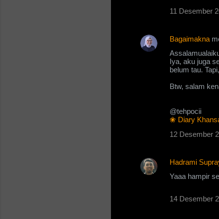
11 Desember 2
Bagaimakna
me
Assalamualaiku
Iya, aku juga 
belum tau. Tapi
Btw, salam ken
@tehpocii
❀ Diary Khans
12 Desember 2
Hadrami Supra
Yaaa hampir sed
14 Desember 2