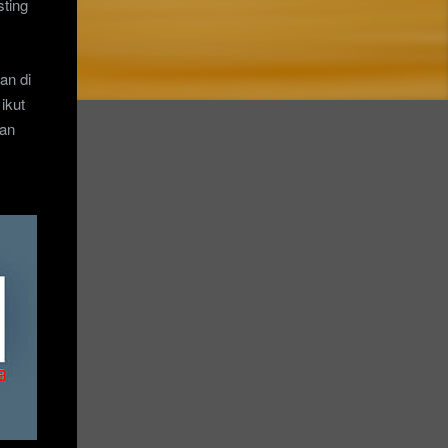
sting
an di
ikut
gan