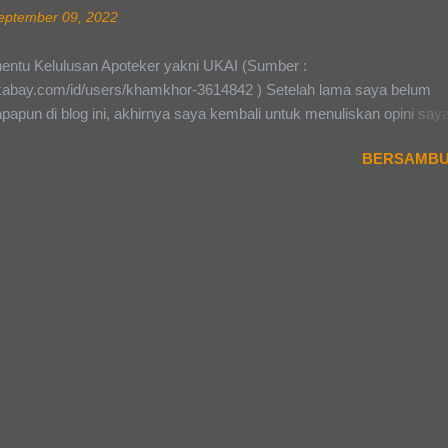
ang berbeda dari dunia sekolah dengan dunia kampus, yaitu organisa
eptember 09, 2022
an.Aku bakalan ulik satu persatu dari sudut pandang gue dan mungki
ndang teman-teman semua ada yang berbeda denganku ataupun sa
nentu Kelulusan Apoteker yakni UKAI (Sumber :
 Pertama yaitu Organisasi. Organisasi di kampus itu lebih banyak, 
pixabay.com/id/users/khamkhor-3614842 ) Setelah lama saya belum
kat fakultas hingga tingkat universitas. Mulai dari Dewan Permusyawa
papun di blog ini, akhirnya saya kembali untuk menuliskan opini say
a (DPM) , Lembaga Eksekutif Mah...
ekali lagi ini hanyalah opini belaka, silahkan untuk berkomentar dan sa
BERSAMBU
dapat nanti di kolom komentar (bila tulisan ini rame). Beberapa wakt
a dikejutkan dengan kabar dari beberapa teman angkatan saya dan k
saya sewaktu saya masih kuliah profesi, bahwasanya banyak yang tid
an kompetensi apoteker atau lebih dikenal Ujian Kompetensi Apoteker
a (UKAI) pada periode Agustus 2022 yang lalu. Lalu saya coba berta
u kakak tingkat (Kating) tentang hal tersebut. Semuanya berasal dari n
us Nilai Batas Lulus (NBL) yang secara sepihak ditingkatkan setela
langsung. Saya merasa aneh dan heran, kenapa hal tersebut bisa ter
pa dinaikkan secara “Signifikan”, yang awalnya hanya 52,5 m...