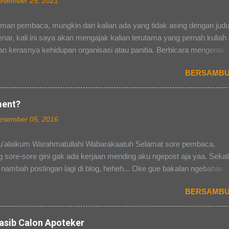
esember 25, 2021
man pembaca, mungkin dari kalian ada yang tidak asing dengan judu
enar, kali ini saya akan mengajak kalian terutama yang pernah kuliah
n kerasnya kehidupan organisasi atau panitia. Berbicara mengenai
i dan kepanitiaan, pasti banyak dari kalian yang punya cerita masing
BERSAMBU
ada susah dalam hal pendanaan, ada yang susah dalam mengelola
dan ada yang mendapat pacar selama kepanitiaan (hal terakhir tidak
buat saya pribadi). Perasaan campur aduk yang kita rasakan selama
ment?
an terutama, akan terbayarkan ketika acara yang kita kawal dari awal
esember 05, 2016
hir itu berjalan lancer dan sukses selama hari-H tanpa ada kurang s
Pada pembahasan kali ini saya akan mengajak kalian ke suatu divisi
'alaikum Warahmatullahi Wabarakaatuh Selamat sore pembaca,
panitiaan di kampus, yaitu divisi PDD atau Publikasi, Dekorasi, dan
sore-sore gini gak ada kerjaan mending aku ngepost aja yaa. Sekal
asi (Tiap kampus bisa beda-beda namanya, tergantung kampusnya
 nambah postingan lagi di blog, heheh... Oke gue bakalan ngebahas
sing). Well mendengar nama tersebut sepertinya divisi ini paling e
 "APA ITU OPEN RECRUITMENT?" Memasuki dunia kampus, pasti s
BERSAMBU
n tersendiri bagi teman-teman yang masih menyandang gelar sebag
Namun, berbeda dengan dunia sekolah dahulu, dunia kampus terke
 dan dapat disesuiakan dengan waktu yang dapat kita tentukan sendiri
asib Calon Apoteker