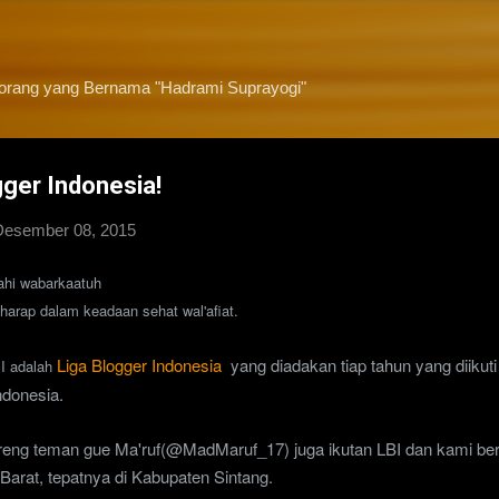
Langsung ke konten utama
eorang yang Bernama "Hadrami Suprayogi"
ger Indonesia!
Desember 08, 2015
ahi wabarkaatuh
arap dalam keadaan sehat wal'afiat.
Liga Blogger Indonesia
yang diadakan tiap tahun yang diikuti
BI adalah
ndonesia.
reng teman gue
Ma
'
ruf
(@
MadMaruf
_17) juga ikutan LBI dan kami be
 Barat,
tepatnya di Kabupaten Sintang.