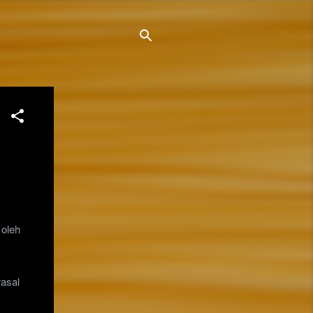
 oleh
rasal