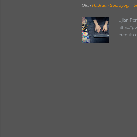
hal-hal y
Oleh
Hadrami Suprayogi
-
S
kepanitia
sudut pa
Ujian Pe
denganku.
https://
dari ting
menulis a
Mahasisw
disini. S
tukar pen
lalu say
tingkat 
lulus uji
Indonesi
salah sat
desas-des
UKAI ber
Lalu kena